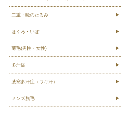
二重・瞼のたるみ
ほくろ・いぼ
薄毛(男性・女性)
多汗症
腋窩多汗症（ワキ汗）
メンズ脱毛