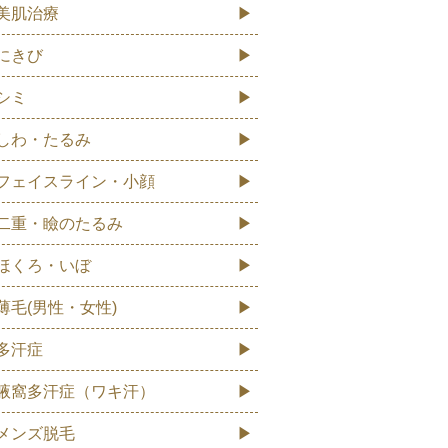
美肌治療
にきび
シミ
しわ・たるみ
フェイスライン・小顔
二重・瞼のたるみ
ほくろ・いぼ
薄毛(男性・女性)
多汗症
腋窩多汗症（ワキ汗）
メンズ脱毛