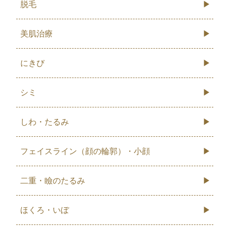
脱毛
美肌治療
にきび
シミ
しわ・たるみ
フェイスライン（顔の輪郭）・小顔
二重・瞼のたるみ
ほくろ・いぼ