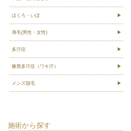
ほくろ・いぼ
薄毛(男性・女性)
多汗症
腋窩多汗症（ワキ汗）
メンズ脱毛
施術から探す