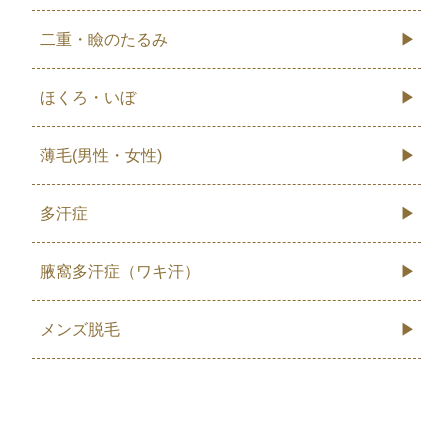
二重・瞼のたるみ
ほくろ・いぼ
薄毛(男性・女性)
多汗症
腋窩多汗症（ワキ汗）
メンズ脱毛